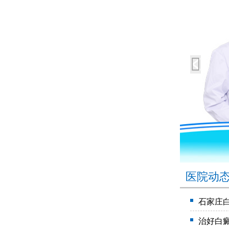
医院动
石家庄
治好白