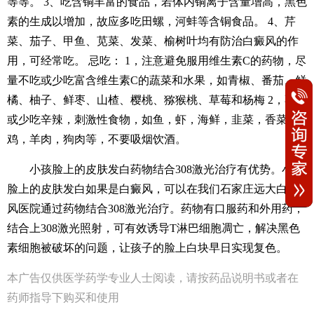
等等。 3、吃含铜丰富的食品，若体内铜离子含量增高，黑色
素的生成以增加，故应多吃田螺，河蚌等含铜食品。 4、芹
菜、茄子、甲鱼、苋菜、发菜、榆树叶均有防治白癜风的作
用，可经常吃。 忌吃： 1，注意避免服用维生素C的药物，尽
量不吃或少吃富含维生素C的蔬菜和水果，如青椒、番茄、鲜
橘、柚子、鲜枣、山楂、樱桃、猕猴桃、草莓和杨梅 2，不吃
或少吃辛辣，刺激性食物，如鱼，虾，海鲜，韭菜，香菜
鸡，羊肉，狗肉等，不要吸烟饮酒。
小孩脸上的皮肤发白药物结合308激光治疗有优势。小孩
脸上的皮肤发白如果是白癜风，可以在我们石家庄远大白癜
风医院通过药物结合308激光治疗。药物有口服药和外用药，
结合上308激光照射，可有效诱导T淋巴细胞凋亡，解决黑色
素细胞被破坏的问题，让孩子的脸上白块早日实现复色。
本广告仅供医学药学专业人士阅读，请按药品说明书或者在
药师指导下购买和使用