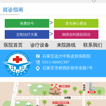
就诊指南
免费挂号
医生耐心看诊
定制治疗方案
病情实时跟踪回访
医院首页
诊疗设备
来院路线
联系我们
石家庄远大中医皮肤病医院
0311-66691397
石家庄市桥西区裕华东路7号