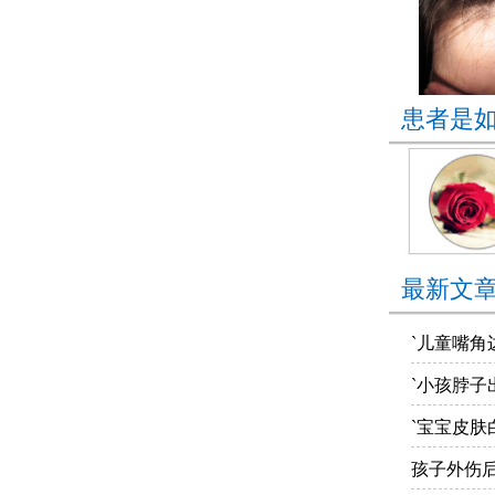
患者是
最新文
`儿童嘴角
`小孩脖子
`宝宝皮肤
孩子外伤