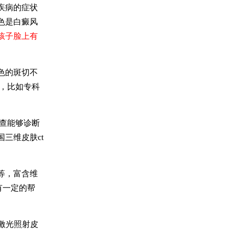
疾病的症状
色是白癜风
孩子脸上有
色的斑切不
，比如专科
查能够诊断
三维皮肤ct
等，富含维
有一定的帮
激光照射皮