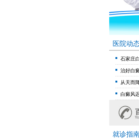
医院动
石家庄
治好白
从天而
白癜风
就诊指