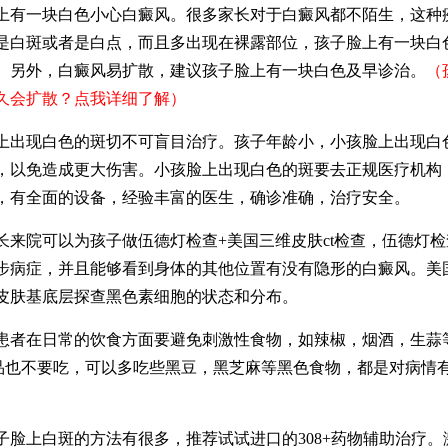
一块白色小心白癜风。很多家长对于白癜风都不陌生，这种
是白斑或者是白点，而且多出现在裸露部位，孩子脸上有一块白
。另外，白癜风易扩散，建议孩子脸上有一块白色及早诊治。
（
久会扩散？点我详细了解）
现白色的斑切不可盲目治疗。孩子年龄小，小孩脸上出现白
，以免造成更大伤害。小孩脸上出现白色的斑要去正规医疗机构 
，有全面的设备，经验丰富的医生，确诊准确，治疗安全。
院可以为孩子做伍德灯检查+美国三维皮肤ct检查，伍德灯检
步病症，并且能够看到身体的其他位置有没有隐形的白癜风。美国
皮肤基底层探查黑色素细胞的状态和分布。
在日常的饮食方面要避免刺激性食物，如辣椒，烟酒，生蒜
品也不要吃，可以多吃些黑豆，黑芝麻等黑色食物，都是对病情
上白斑的方法有很多，推荐试试进口的308+药物辅助治疗。