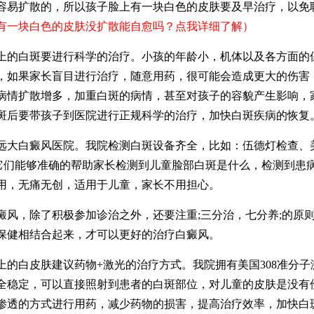
容易扩散的，所以孩子脸上有一块白色的皮肤要及早治疗，以免
有一块白色的皮肤没扩散能自愈吗？点我详细了解）
白斑要进行科学的治疗。小孩的年龄小，机体以及各方面的
，如果家长盲目进行治疗，随意用药，很可能会造成更大的伤害
病情扩散增多，加重白斑的病情，甚至对孩子的容貌产生影响，
斑后要带孩子到医院进行正规科学的治疗，加快白斑疾病的恢复
白癜风医院。我院检测白斑设备齐全，比如：伍德灯检查、
。它们能够准确的帮助家长检测到儿童脸部白斑是什么，检测到患
用，无痛无创，适用于儿童，家长不用担心。
，除了积极参加诊治之外，还要注重;三分治，七分养;的原则
保健相结合起来，才可以更好的治疗白癜风。
白皮肤建议药物+激光的治疗方式。我院拥有美国308准分子
全稳定，可以直接照射到患者的白斑部位，对儿童的皮肤是没有
渗透的方式进行用药，减少药物的损害，提高治疗效率，加快白