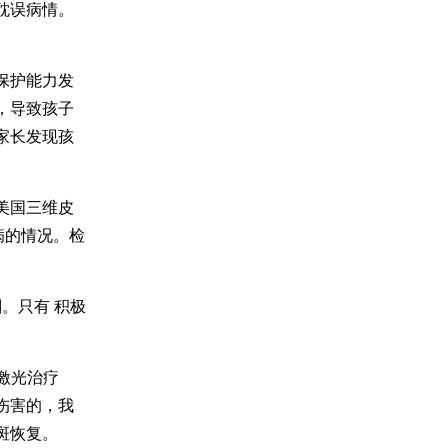
耽误病情。
保护能力发
，导致孩子
家长发现孩
。
美国三维皮
病的情况。检
。只有 积极
激光治疗
伤害的，我
斑恢复。