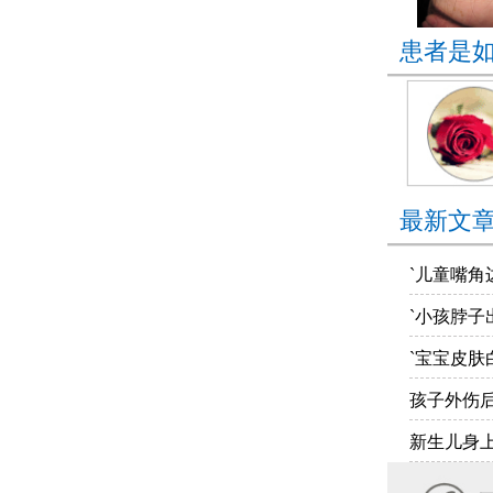
患者是
最新文
`儿童嘴角
`小孩脖子
`宝宝皮肤
孩子外伤
新生儿身