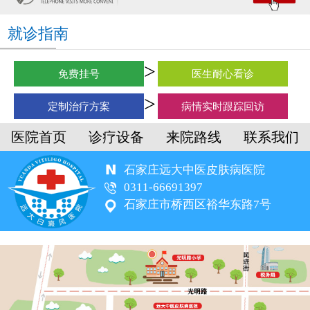
就诊指南
免费挂号
医生耐心看诊
定制治疗方案
病情实时跟踪回访
医院首页
诊疗设备
来院路线
联系我们
石家庄远大中医皮肤病医院
0311-66691397
石家庄市桥西区裕华东路7号