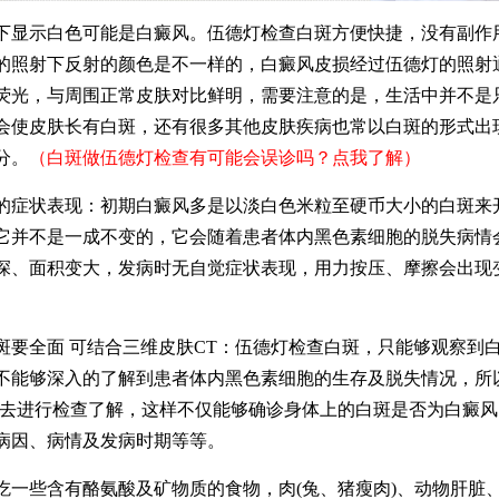
示白色可能是白癜风。伍德灯检查白斑方便快捷，没有副作
的照射下反射的颜色是不一样的，白癜风皮损经过伍德灯的照射
荧光，与周围正常皮肤对比鲜明，需要注意的是，生活中并不是
会使皮肤长有白斑，还有很多其他皮肤疾病也常以白斑的形式出
分。
（白斑做伍德灯检查有可能会误诊吗？点我了解）
状表现：初期白癜风多是以淡白色米粒至硬币大小的白斑来
它并不是一成不变的，它会随着患者体内黑色素细胞的脱失病情
深、面积变大，发病时无自觉症状表现，用力按压、摩擦会出现
全面 可结合三维皮肤CT：伍德灯检查白斑，只能够观察到
不能够深入的了解到患者体内黑色素细胞的生存及脱失情况，所
T去进行检查了解，这样不仅能够确诊身体上的白斑是否为白癜
病因、病情及发病时期等等。
些含有酪氨酸及矿物质的食物，肉(兔、猪瘦肉)、动物肝脏、