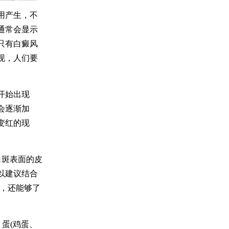
用产生，不
通常会显示
只有白癜风
现，人们要
开始出现
会逐渐加
变红的现
白斑表面的皮
以建议结合
风，还能够了
蛋(鸡蛋、