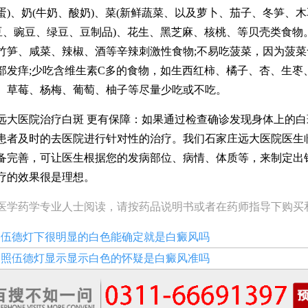
蛋)、奶(牛奶、酸奶)、菜(新鲜蔬菜、以及萝卜、茄子、冬笋、
黄豆、豌豆、绿豆、豆制品)、花生、黑芝麻、核桃、等贝壳类食物
竹笋、咸菜、辣椒、酒等辛辣刺激性食物;不易吃菠菜，因为菠菜
部发痒;少吃含维生素C多的食物，如生西红柿、橘子、杏、生枣
、草莓、杨梅、葡萄、柚子等尽量少吃或不吃。
医院治疗白斑 更有保障：如果通过检查确诊发现身体上的白
患者及时的去医院进行针对性的治疗。我们石家庄远大医院医生
备完善，可让医生根据您的发病部位、病情、体质等，来制定出
疗的效果很是理想。
医学药学专业人士阅读，请按药品说明书或者在药师指导下购买
：
伍德灯下很明显的白色能确定就是白癜风吗
：
照伍德灯显示显示白色的怀疑是白癜风准吗