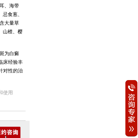
木耳、海带
。忌食葱、
含大量草
、山楂、樱
斑为白癜
临床经验丰
针对性的治
和使用