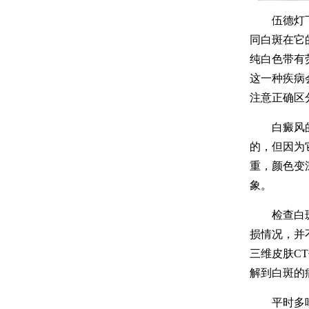
伍德灯下显
同白斑在它
纯白色带有
这一种疾病
注意正确区
白癜风的症
的，但因为
重，颜色变
象。
检查白斑要
损情况，并
三维皮肤C
解到白斑的
平时多吃一