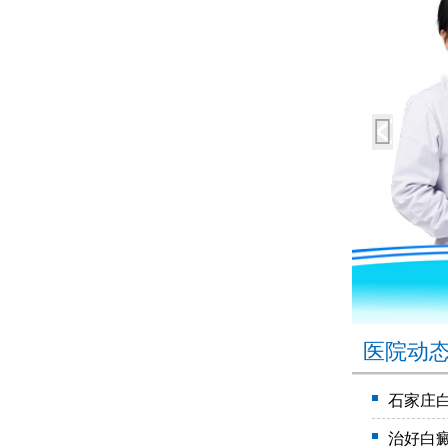
医院动
石家庄
治好白