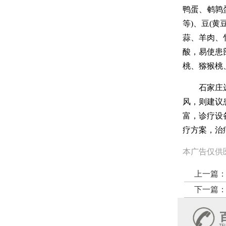
鸭蛋、鹌鹑
等)、豆(
蒜、羊肉、
酸，易使患
桃、猕猴桃
石家庄远大
风，则建议
富，诊疗设
疗方案，治
本广告仅供
上一篇
下一篇