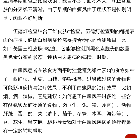
发病早期颜色是比较浅的，数目不多，面积不大，和正常皮
肤的分界线不清晰。由于早期的白癜风由于症状不是特别明
显，肉眼不好判断。
伍德灯检查结合三维皮肤ct检查。伍德灯检查到的都是表
面的症状，确诊白斑病症还需要接合器他的检测项目，比
如：美国三维皮肤ct检查。它能够检测到黑色素脱失的数量，
黑色素分布的形态，评估白斑患病的病情、时期。
白癜风患者在饮食方面平时注意避免维生素C的食物如桔
子、西红柿、葡萄、山楂、猕猴桃等。过酸或过辣的食物也
可能影响病情与治疗效果，不利于白癜风的治疗效果，比如
烟、酒、辣椒。意见建议：如何患了白癜风平时多吃一些含
有酪氨酸及矿物质的食物，肉（牛、兔、猪、瘦肉）、动物
肝脏、蛋、奶、菜（萝卜、茄子、冬笋、木耳、海带等）、
豆、花生、黑芝麻、核桃等食物对于白癜风疾病的治疗都是
有一定的辅助帮助。