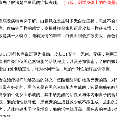
议先了解清楚白癜风的症状表现。
（点我，测试身体上的白斑是
发病特点需了解。白癜风在发生时多无自觉症状，患处不会
痒、疼痛等异样的感觉，皮损处摸起来和正常皮肤一样很光滑，
散是其一大特点，随着病情的加重，白斑面积会扩散变大，颜色
T进行检查白斑更为准确。皮肤CT安全、无创、无痛，利用
检测白斑部位黑色素细胞的活跃程度，以及分布状态，了解白癜
固性白斑准确定性，能为不同部位白斑的针对性治疗提供依据。
治疗期间能够适当的补充一些酪氨酸和矿物质元素的话，对
非常有好处的。黑色素是在黑色素细胞内生成的，它是由酪氨酸
复杂的生化反应形成的。其中酪氨酸的活性又与体内铜离子的含
低，酶的活性就降低，黑色素的生成就减少或不能生成，皮肤的
之，若体内铜离子含量增高，酶的活性就升高，黑色素的生成亦
或发黑。