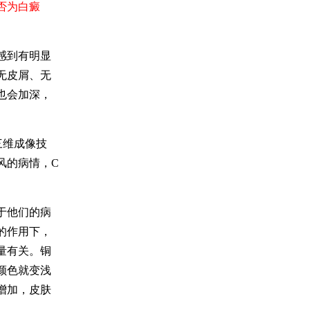
否为白癜
感到有明显
无皮屑、无
也会加深，
三维成像技
风的病情，C
于他们的病
的作用下，
量有关。铜
颜色就变浅
增加，皮肤