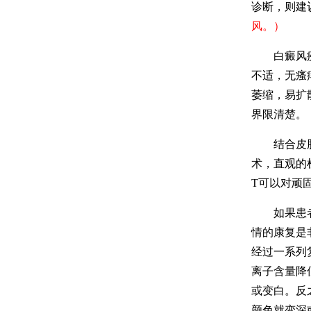
诊断，则建
风。）
白癜风疾病
不适，无瘙
萎缩，易扩
界限清楚。
结合皮肤C
术，直观的
T可以对顽
如果患者在
情的康复是
经过一系列
离子含量降
或变白。反
颜色就变深