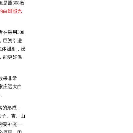
是照308激
的白斑照光
在采用308
，巨资引进
气体照射，没
，能更好保
效果非常
家庄远大白
等。
素的形成，
柚子、杏、山
需要补充一
个原因，因