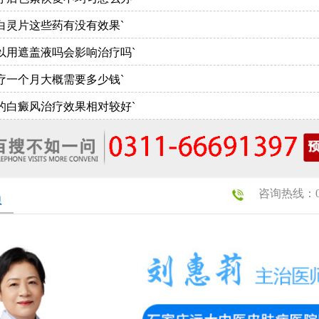
白灵片这些药有没有效果`
以用遮盖液吗会影响治疗吗`
疗一个月大概需要多少钱`
的白癜风治疗效果相对较好`
咨询热线：031
员