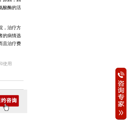
氨酸酶的活
院，治疗方
者的病情选
而且治疗费
和使用