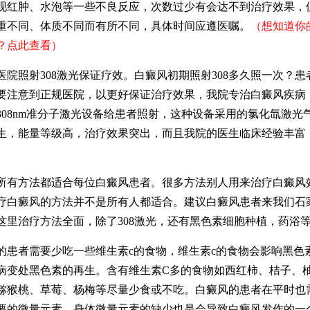
现红肿、水泡等一些不良反应，次数过少有会达不到治疗效果，但
重不同、体质不同而有所不同，具体时间应遵医嘱。
（想知道你
？点此查看）
照射308激光保证疗效。白癜风初期照射308多久照一次？患者
要注意到正规医院，以更好保证治疗效果，我院专治白癜风疾病
308nm准分子激光设备给患者照射，这种设备采用的氯化氙激光
生，能量等级高，治疗效果突出，而且我院的医生临床经验丰富
。
方法都适合每位白癜风患者。很多方法别人用来治疗白癜风
疗白癜风的方法并不是所有人都适合。建议白癜风患者来我们石
这里治疗方法全面，除了308激光，还有黑色素细胞种植，药浴
者需要少吃一些维生素c的食物，维生素c的食物会影响黑色
病变处黑色素的再生。含有维生素C多的食物如西红柿、桔子、
猕猴桃、草莓、杨梅等尽量少食或不吃。白癜风的患者在平时也
要的微量元素，身体微量元素的缺少也是会导致白癜风发作的一