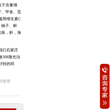
离子含量增
子、甲鱼、苋
服用维生素C
、柚子、鲜
如鱼，虾，海
我们石家庄
308激光治
好转的同
和使用