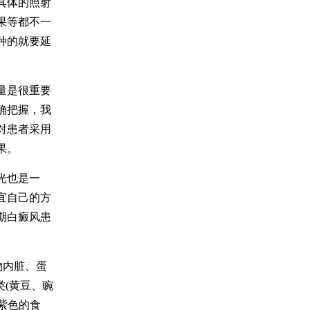
具体的照射
果等都不一
种的就要延
量是很重要
确把握，我
对患者采用
果。
光也是一
宜自己的方
期白癜风患
物内脏、蛋
类(黄豆、豌
紫色的食