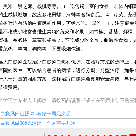
、黑米、黑芝麻、核桃等等。 3、吃含铜丰富的食品，若体内铜
的生成以增加，故应多吃田螺，河蚌等含铜食品。 4、芹菜、茄
榆树叶均有防治白癜风的作用，可经常吃。 忌吃： 1，注意避免
量不吃或少吃富含维生素C的蔬菜和水果，如青椒、番茄、鲜橘
樱桃、猕猴桃、草莓和杨梅 2，不吃或少吃辛辣，刺激性食物，
香菜鸡，羊肉，狗肉等，不要吸烟饮酒。
白癜风医院治疗白癜风白斑有优势。在治疗方法的选择上，
医院的医生，可以结合患者的病情，进行分期、分型治疗，如果做
一人一剂量的照射方案，这样治疗白癜风会更加安全高效，早日
节省费用。
医学药学专业人士阅读，请按药品说明书或者在药师指导下购买
：
白癜风部位照308激光一周几次呢
：
白癜风做308光治疗一个月需要几次