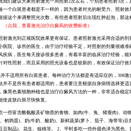
们建议大家照射激光一周照射2次左右，个别患者照射3次，
每一个白斑患者都是不一样的，因为患者对光的耐受力、照射效
根据这个来调整照光次数，有些患者照射后出现红肿起泡，那这
。
（点我，查看激光治疗白癜风的收费标准）
激光到正规医院效果更有保证。患者照射激光采用合适的剂
小医院、诊所的医生，由于治疗经验不足，对照射的剂量很难准
风疾病，医生每天接诊很多患者，有着丰富的临床治疗经验，能
针对性照射，而且采用的照光设备也是较新的，有效保证治疗效
并不适用所有白斑患者。每种治疗方法都是有适应症的，308激
法并不是所有患者都适用的，患者要注意根据自身病情选择更适
，像黑色素细胞种植也是治疗白癜风方法的一种，非常适合稳定
能使皮肤白斑尽快恢复。
些富含酪氨酸及矿物质的食物、如肉(牛、兔、猪瘦肉)、动
、鹌鹑蛋)、奶(牛奶、酸奶)、新鲜蔬菜(萝卜、茄子、海带等)豆
豆豆制品)、花生、核桃等。 2、平时多吃一些外观色泽为黑色、