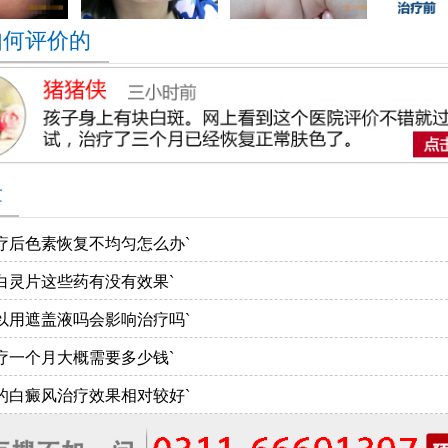
如何评价的
章
疗后色素恢复不均匀怎么办`
白灵片这些药有没有效果`
以用遮盖液吗会影响治疗吗`
疗一个月大概需要多少钱`
的白癜风治疗效果相对较好`