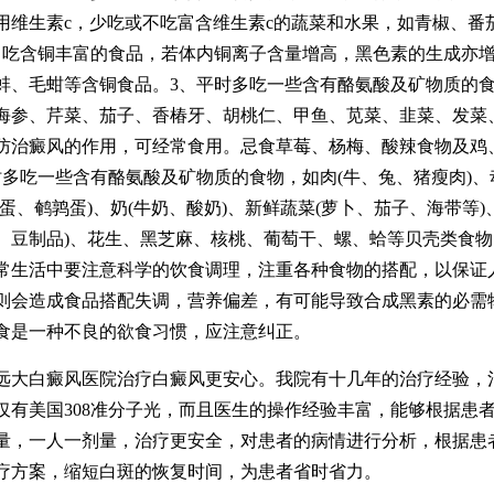
用维生素c，少吃或不吃富含维生素c的蔬菜和水果，如青椒、番
、吃含铜丰富的食品，若体内铜离子含量增高，黑色素的生成亦
蚌、毛蚶等含铜食品。3、平时多吃一些含有酪氨酸及矿物质的
海参、芹菜、茄子、香椿牙、胡桃仁、甲鱼、苋菜、韭菜、发菜
防治癜风的作用，可经常食用。忌食草莓、杨梅、酸辣食物及鸡
时多吃一些含有酪氨酸及矿物质的食物，如肉(牛、兔、猪瘦肉)、
蛋、鹌鹑蛋)、奶(牛奶、酸奶)、新鲜蔬菜(萝卜、茄子、海带等)
、豆制品)、花生、黑芝麻、核桃、葡萄干、螺、蛤等贝壳类食物
常生活中要注意科学的饮食调理，注重各种食物的搭配，以保证
则会造成食品搭配失调，营养偏差，有可能导致合成黑素的必需
食是一种不良的欲食习惯，应注意纠正。
白癜风医院治疗白癜风更安心。我院有十几年的治疗经验，
仅有美国308准分子光，而且医生的操作经验丰富，能够根据患
量，一人一剂量，治疗更安全，对患者的病情进行分析，根据患
疗方案，缩短白斑的恢复时间，为患者省时省力。