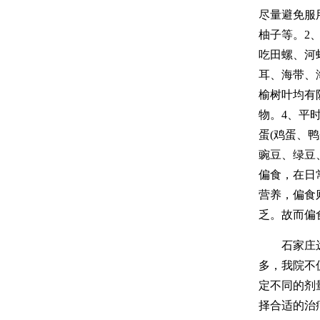
尽量避免服
柚子等。2
吃田螺、河
耳、海带、
榆树叶均有
物。4、平
蛋(鸡蛋、鸭
豌豆、绿豆
偏食，在日
营养，偏食
乏。故而偏
石家庄远大
多，我院不
定不同的剂
择合适的治