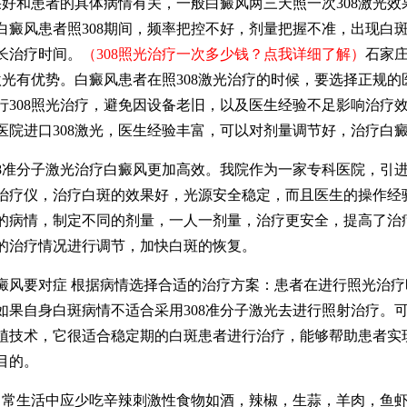
效果好和患者的具体病情有关，一般白癜风两三天照一次308激光效
白癜风患者照308期间，频率把控不好，剂量把握不准，出现白
长治疗时间。
（308照光治疗一次多少钱？点我详细了解）
石家
8激光有优势。白癜风患者在照308激光治疗的时候，要选择正规的
行308照光治疗，避免因设备老旧，以及医生经验不足影响治疗
医院进口308激光，医生经验丰富，可以对剂量调节好，治疗白
准分子激光治疗白癜风更加高效。我院作为一家专科医院，引进了
治疗仪，治疗白斑的效果好，光源安全稳定，而且医生的操作经
的病情，制定不同的剂量，一人一剂量，治疗更安全，提高了治
的治疗情况进行调节，加快白斑的恢复。
要对症 根据病情选择合适的治疗方案：患者在进行照光治疗
如果自身白斑病情不适合采用308准分子激光去进行照射治疗。
植技术，它很适合稳定期的白斑患者进行治疗，能够帮助患者实
目的。
生活中应少吃辛辣刺激性食物如酒，辣椒，生蒜，羊肉，鱼虾