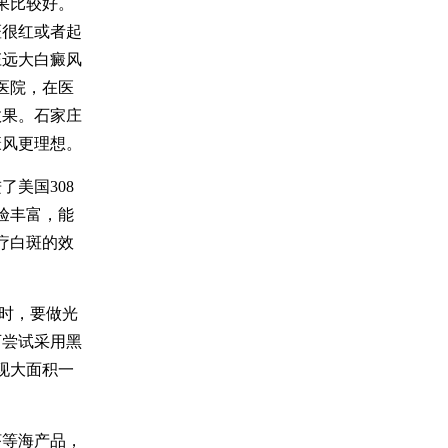
果比较好。
斑很红或者起
庄远大白癜风
医院，在医
效果。石家庄
癜风更理想。
美国308
验丰富，能
疗白斑的效
时，要做光
可尝试采用黑
现大面积一
等海产品，