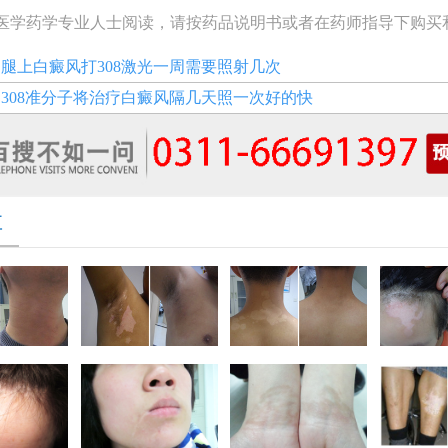
医学药学专业人士阅读，请按药品说明书或者在药师指导下购买
：
腿上白癜风打308激光一周需要照射几次
：
308准分子将治疗白癜风隔几天照一次好的快
享