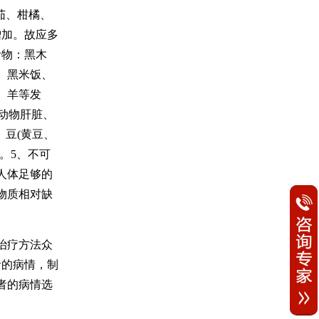
茄、柑橘、
增加。故应多
食物：黑木
、黑米饭、
、羊等发
动物肝脏、
、豆(黄豆、
。5、不可
人体足够的
物质相对缺
治疗方法众
者的病情，制
者的病情选