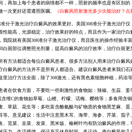
间，再加上每个患者的病情都不一样，照射的频率也是有区别的
做一次更好还需遵照医嘱。
（白癜风照射激光多少次能治好？点
准分子激光治疗白癜风的效果更好。美国308准分子激光治疗仪
着性能高，光源稳定，治疗效果好的特点，而且作为一家治疗白
，我院就有美国308准分子激光治疗仪，而且医生的操作经验丰
和白斑部位调整照光剂量，提高白癜风的治疗效率，治疗白斑更
方法都适合每位白癜风患者。很多方法别人用来治疗白癜风
疗白癜风的方法并不是所有人都适合。建议白癜风患者来我们石
这里治疗方法全面，除了308激光，还有黑色素细胞种植，药浴
在饮食方面，不要吃一些刺激性的食物如：辣椒、生蒜、姜
或含维C的食物如草莓、山楂、柠檬、话梅、樱桃等；多食用含
麦、草菇、花生等；多吃富含酪氨酸与矿物质的食物黑芝麻、蛋
耳等。意见建议：生活中注意黑木耳、海带、海参、芹菜、茄子
鱼、苋菜、韭菜、发菜、黑米饭、榆树叶均有防治癜风的作用，
解压力，生活规律，保证充足休息时间，多运动，患白癜风的几