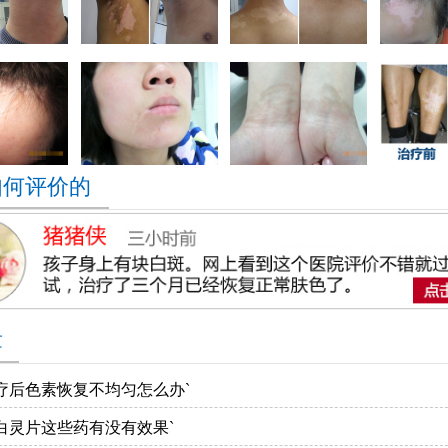
如何评价的
章
疗后色素恢复不均匀怎么办`
白灵片这些药有没有效果`