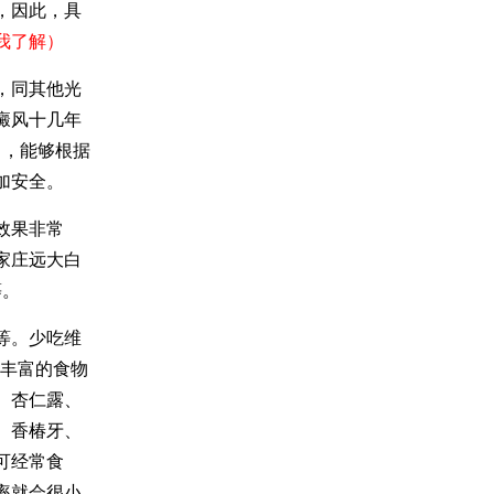
，因此，具
我了解）
，同其他光
癜风十几年
富，能够根据
加安全。
效果非常
家庄远大白
等。
等。少吃维
铜丰富的食物
、杏仁露、
、香椿牙、
可经常食
率就会很小