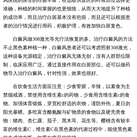
风医院的医生的经验丰富，在选取供皮区的时候部位选择更
准确，种植的时间掌握的也更细致，从而大大地提升了种植
的成功率，而且治疗白斑基本没有疤痕，而且还可以根据患
者的治疗情况进行用药，积极护理，有效加快白斑复色。
白癜风做308激光等光疗法恢复的多。治疗白癜风的方法
不止黑色素种植一种，白癜风患者还可以考虑照射308激光，
这种设备光源稳定，治疗白癜风无痛无创，没有人群部位限
制，临床应用广泛。通过直接作用在白斑部位。还可以做药
物导入治疗白癜风，针对性强，效果也很好。
在饮食生活方面应注意：少食荤腥，辛辣，以素食为主
禁烟戒酒，禁使用含维生素c的药物，少食用含维生素c的食
物。加强体育锻炼，穿宽松舒适的衣物，谨防外伤，夏日勿
阳光暴晒。多吃富含酪氨酸与矿物质的食物以及硬壳类食
物：猪肉、杏仁露、茄子、黑木耳、花生等。樱桃含有较丰
富的维生素C，维生素C在黑色素的代谢过程中，能使黑色素