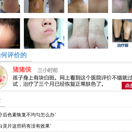
如何评价的
章
疗后色素恢复不均匀怎么办`
白灵片这些药有没有效果`