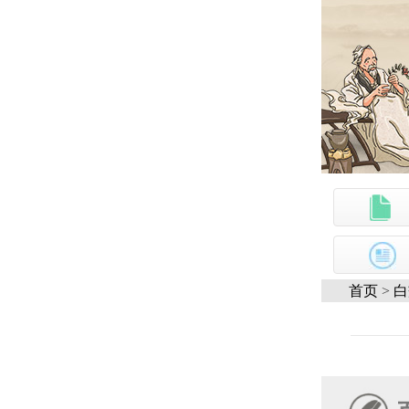
首页
>
白