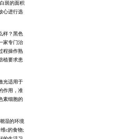
，白斑的面积
放心进行选
么样？黑色
一家专门治
过程操作熟
培植要求患
激光适用于
的作用，准
色素细胞的
潮湿的环境
维c的食物;
好的生活习