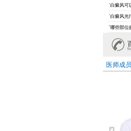
`白癜风可
`白癜风光
`哪些部位
医师成