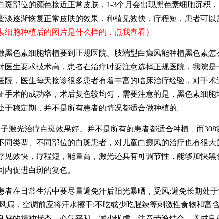
白斑部位的颜色接近正常皮肤，1-3个月会出现黑色素细胞沉积
变淡逐渐恢复正常皮肤的效果，种植见效快，疗程短，患者可以
素细胞种植后的图片是什么样的，点我查看）
色素细胞培植要到正规医院。肢端型白癜风能种植黑色素怎
对医生要求技术高，患者在治疗时要注意选择正规医院，我院是
医院，医生每天接诊很多患者有着丰富的临床治疗经验，对手术
证手术的成功率，术后复色较均匀，需要注意的是，黑色素细胞
处于稳定期，并不是所有患者的情况都适合做种植的。
子激光治疗白斑效果好。并不是所有的患者都适合种植，而308
不同类型、不同部位的白斑患者，对儿童白癜风的治疗也有很大
疗见效快，疗程短，能量高，激光还具有可调节性，能够加快黑
间内促进白斑的复色。
在日常生活中要尽量避免汗后阳光暴晒，受风;避免长期处于
用风扇，空调前应将汗水擦干;不吃或少吃腥辣等刺激性食物和富含
良好的精神状态，心气平和，减少忧虑，注意劳逸结合，养成良