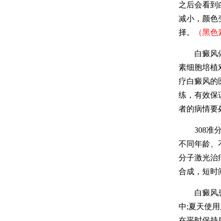
之后会看到
减小，颜色
择。
（黑色
白癜风做黑
素细胞培植
疗白癜风的
练，有效保
者的病情要
308准分
不同年龄、
分子激光治
合成，短时
白癜风患者
中;夏天使
在平时保持