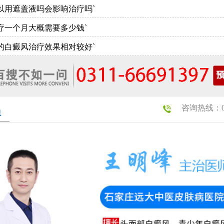
以用遮盖液吗会影响治疗吗`
疗一个月大概需要多少钱`
的白癜风治疗效果相对较好`
咨询热线：031
员