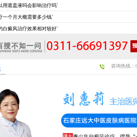
以用遮盖液吗会影响治疗吗`
疗一个月大概需要多少钱`
的白癜风治疗效果相对较好`
咨询热线：031
员