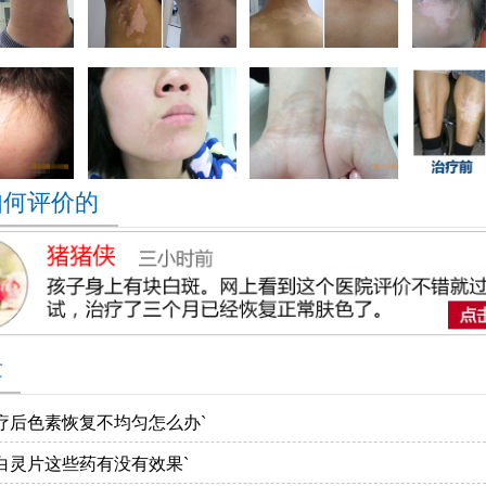
如何评价的
章
疗后色素恢复不均匀怎么办`
白灵片这些药有没有效果`