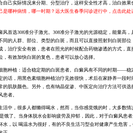
合自己实际情况来分期、分型治疗，这样安全性才高，治白效果
己是哪种病情，哪一时期？远大医生春季问诊进行中，点击此处
首选308准分子激光。308准分子激光的光源稳定，能量高，
不同的人群、部位、类型的白斑，而且可以直接照射到白斑部位
成，治疗安全有效，患者在照光的时候配合药物渗透的方式，直
位，有效加快白斑的复色，患者可以放心选择。
种植：适合稳定期的白斑患者。白癜风有不同的时期——稳
定的话，用黑色素细胞种植治疗见效很快，术后在家静养一段时
常的肌肤颜色。另外，也有纳晶促渗、中医定向治疗方法可供选
风患者。
中，很多人都懒得喝水，然而，当你感觉饿的时，大多数情
 是饿了。当身体脱水会影响疲劳及抑郁，因此，对于白癜风患者
杯水，以 喝温水为很好，有的不良生活习型会对健康产生危害，
改正。