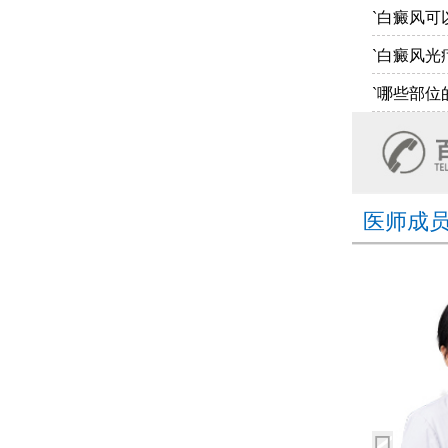
`白癜风可
`白癜风光
`哪些部位
医师成