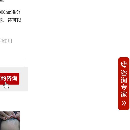
8nm准分
想。还可以
和使用