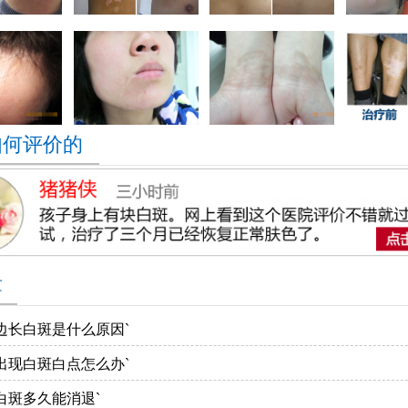
如何评价的
章
边长白斑是什么原因`
出现白斑白点怎么办`
白斑多久能消退`