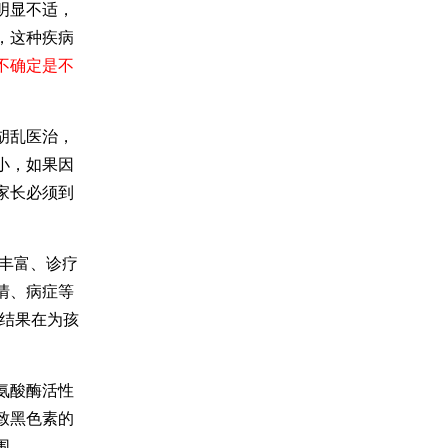
明显不适，
，这种疾病
不确定是不
胡乱医治，
小，如果因
家长必须到
丰富、诊疗
情、病症等
查结果在为孩
氨酸酶活性
致黑色素的
围。