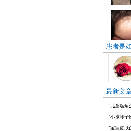
患者是
最新文
`儿童嘴角
`小孩脖子
`宝宝皮肤