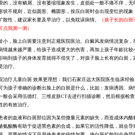
滑的，没有鳞屑、没有萎缩现象发生，皮损处一般不痛不痒，无
形状不规则，近似圆形、椭圆形，按压白斑时会出现变红的现象
扩散性，建议家长要及早治疗，以免耽误病情。
（孩子长的白斑
可点我测一测）
，脸上白斑要注意到正规医院医治。白癜风发病情况复杂，
病情越来越严重，给孩子造成更大的伤害，再加上孩子年龄比较
影响到孩子的身体发育就得不偿失了，对孩子脸上长有的白斑，
受治疗。
疗儿童白斑 效果更理想：我们石家庄远大医院医生临床经验
可为孩子准确的诊断出脸上的白斑是什么，比如：发病诱因、病
一般会采用伍德灯、三维皮肤CT去进行扫描诊断，然后根据检
性的有效治疗。
的血液和白斑部位因为某些微量元素的缺失，而造成体内酪
酪氨酸酶有助于促进黑色素的合成，如果它的活性降低，就会导
题，严重的情况下容易使患者的病情加重，使白斑扩散到全身范