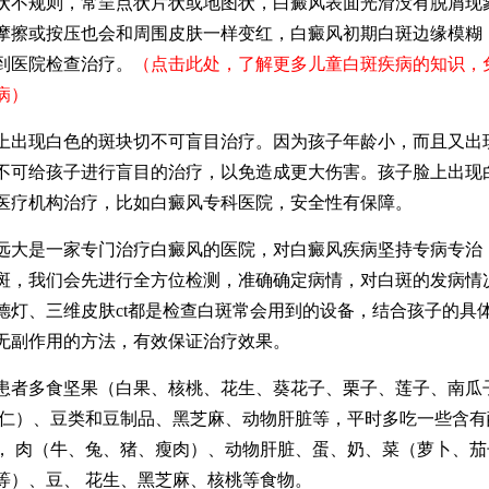
状不规则，常呈点状片状或地图状，白癜风表面光滑没有脱屑现
摩擦或按压也会和周围皮肤一样变红，白癜风初期白斑边缘模糊
到医院检查治疗。
（点击此处，了解更多儿童白斑疾病的知识，
病）
现白色的斑块切不可盲目治疗。因为孩子年龄小，而且又出
不可给孩子进行盲目的治疗，以免造成更大伤害。孩子脸上出现
医疗机构治疗，比如白癜风专科医院，安全性有保障。
是一家专门治疗白癜风的医院，对白癜风疾病坚持专病专治
斑，我们会先进行全方位检测，准确确定病情，对白斑的发病情
德灯、三维皮肤ct都是检查白斑常会用到的设备，结合孩子的具
无副作用的方法，有效保证治疗效果。
多食坚果（白果、核桃、花生、葵花子、栗子、莲子、南瓜
杏仁）、豆类和豆制品、黑芝麻、动物肝脏等，平时多吃一些含有
， 肉（牛、兔、猪、瘦肉）、动物肝脏、蛋、奶、菜（萝卜、茄
等）、豆、 花生、黑芝麻、核桃等食物。