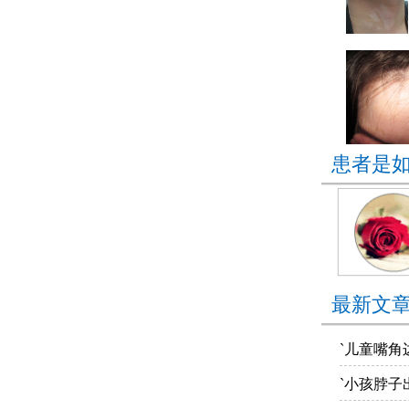
患者是
最新文
`儿童嘴角
`小孩脖子