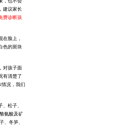
象，也不会
，建议家长
免费诊断孩
现在脸上，
白色的斑块
，对孩子面
况有清楚了
体情况，我们
子、松子、
酪氨酸及矿
子、冬笋、