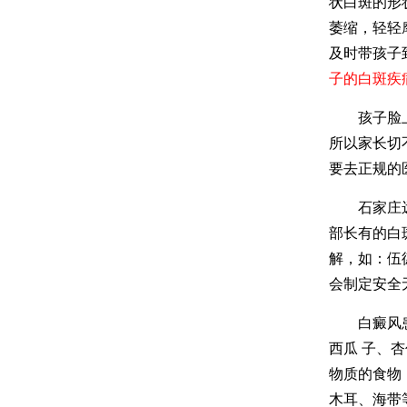
状白斑的形
萎缩，轻轻
及时带孩子
子的白斑疾
孩子脸上出
所以家长切
要去正规的
石家庄远大
部长有的白
解，如：伍
会制定安全
白癜风患者
西瓜 子、
物质的食物
木耳、海带