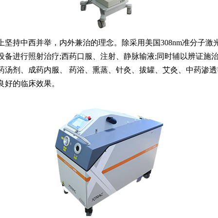
持中西并举，内外兼治的理念。除采用美国308nm准分子激
设备进行照射治疗;西药口服、注射、静脉输液;同时辅以辨证施
药汤剂、成药内服、 药浴、熏蒸、针灸、拔罐、艾灸、中药渗透
良好的临床效果。