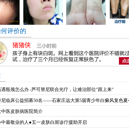
如何评价的
章
遇瓶颈怎么办 -芦可替尼联合光疗，让难治部位"跟上来"
替尼临床公益招募50名——石家庄远大第5届青少年白癜风复色夏
大中医皮肤病医院简介
心中最敬业的人●五一皮肤白斑诊疗援助开启