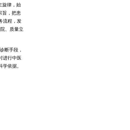
主旋律，始
宗旨，把患
务流程，发
办院、质量立
诊断手段，
时进行中医
科学依据。